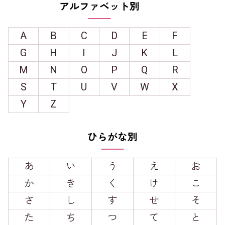
アルファベット別
A
B
C
D
E
F
G
H
I
J
K
L
M
N
O
P
Q
R
S
T
U
V
W
X
Y
Z
ひらがな別
あ
い
う
え
お
か
き
く
け
こ
さ
し
す
せ
そ
た
ち
つ
て
と