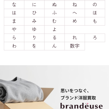
な
に
ぬ
ね
の
は
ひ
ふ
へ
ほ
ま
み
む
め
も
や
ゆ
よ
ら
り
る
れ
ろ
わ
を
ん
数字