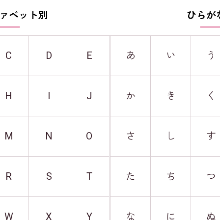
ァベット別
ひらが
C
D
E
あ
い
う
H
I
J
か
き
く
M
N
O
さ
し
す
R
S
T
た
ち
つ
W
X
Y
な
に
ぬ