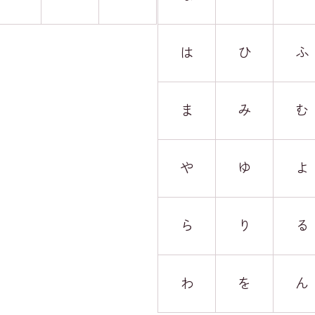
は
ひ
ふ
ま
み
む
や
ゆ
よ
ら
り
る
わ
を
ん