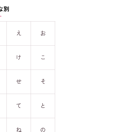
な別
え
お
け
こ
せ
そ
て
と
ね
の