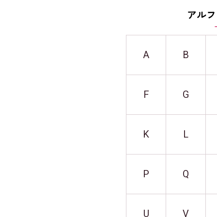
アルフ
A
B
F
G
K
L
P
Q
U
V