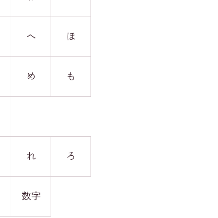
へ
ほ
め
も
れ
ろ
数字