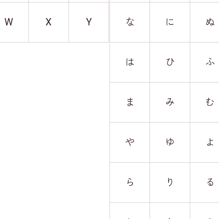
W
X
Y
な
に
ぬ
は
ひ
ふ
ま
み
む
や
ゆ
よ
ら
り
る