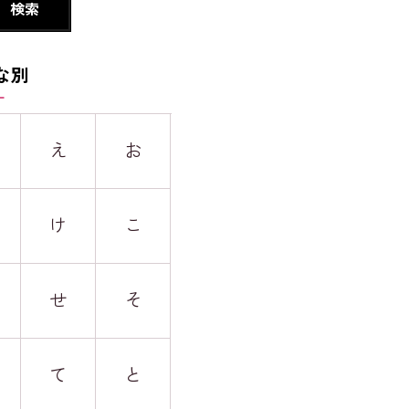
な別
え
お
け
こ
せ
そ
て
と