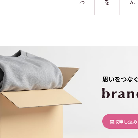
わ
を
ん