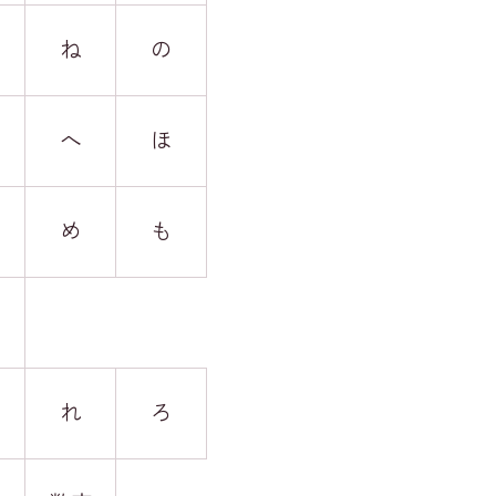
ね
の
へ
ほ
め
も
れ
ろ