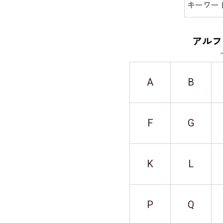
アルフ
A
B
F
G
K
L
P
Q