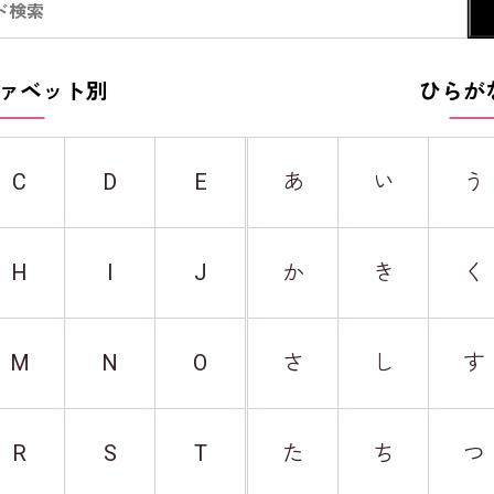
ァベット別
ひらが
C
D
E
あ
い
う
H
I
J
か
き
く
M
N
O
さ
し
す
R
S
T
た
ち
つ