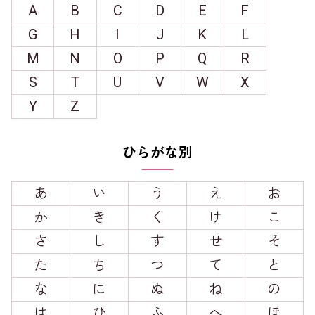
A
B
C
D
E
F
G
H
I
J
K
L
M
N
O
P
Q
R
S
T
U
V
W
X
Y
Z
ひらがな別
あ
い
う
え
お
か
き
く
け
こ
さ
し
す
せ
そ
た
ち
つ
て
と
な
に
ぬ
ね
の
は
ひ
ふ
へ
ほ