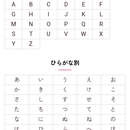
A
B
C
D
E
F
G
H
I
J
K
L
M
N
O
P
Q
R
S
T
U
V
W
X
Y
Z
ひらがな別
あ
い
う
え
お
か
き
く
け
こ
さ
し
す
せ
そ
た
ち
つ
て
と
な
に
ぬ
ね
の
は
ひ
ふ
へ
ほ