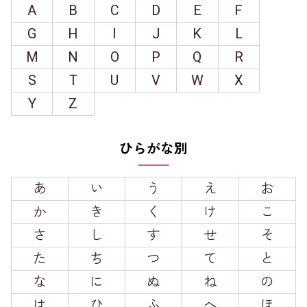
A
B
C
D
E
F
G
H
I
J
K
L
M
N
O
P
Q
R
S
T
U
V
W
X
Y
Z
ひらがな別
あ
い
う
え
お
か
き
く
け
こ
さ
し
す
せ
そ
た
ち
つ
て
と
な
に
ぬ
ね
の
は
ひ
ふ
へ
ほ