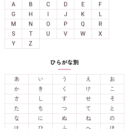
A
B
C
D
E
F
G
H
I
J
K
L
M
N
O
P
Q
R
S
T
U
V
W
X
Y
Z
ひらがな別
あ
い
う
え
お
か
き
く
け
こ
さ
し
す
せ
そ
た
ち
つ
て
と
な
に
ぬ
ね
の
は
ひ
ふ
へ
ほ