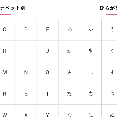
ァベット別
ひらが
C
D
E
あ
い
う
H
I
J
か
き
く
M
N
O
さ
し
す
R
S
T
た
ち
つ
W
X
Y
な
に
ぬ