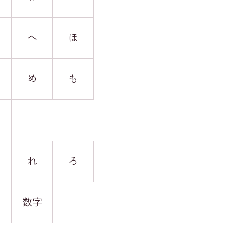
へ
ほ
め
も
れ
ろ
数字