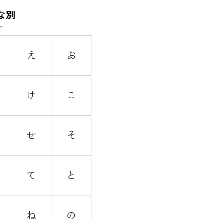
な別
え
お
け
こ
せ
そ
て
と
ね
の