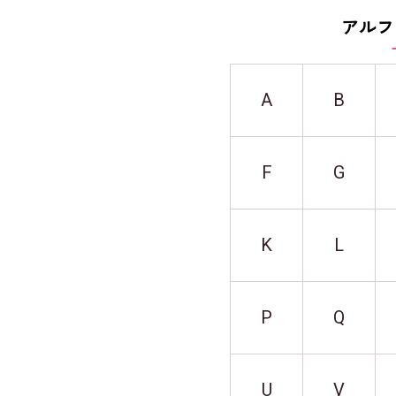
アルフ
A
B
F
G
K
L
P
Q
U
V