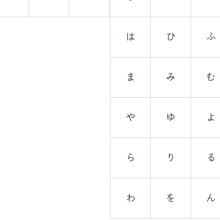
は
ひ
ふ
ま
み
む
や
ゆ
よ
ら
り
る
わ
を
ん