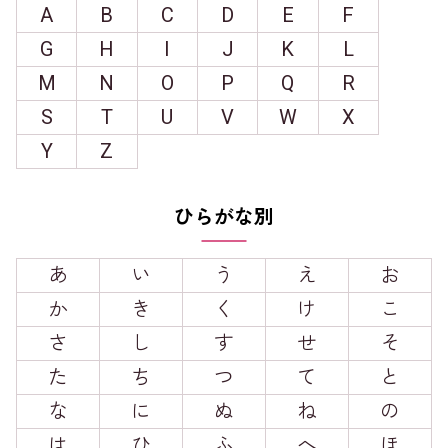
A
B
C
D
E
F
G
H
I
J
K
L
M
N
O
P
Q
R
S
T
U
V
W
X
Y
Z
ひらがな別
あ
い
う
え
お
か
き
く
け
こ
さ
し
す
せ
そ
た
ち
つ
て
と
な
に
ぬ
ね
の
は
ひ
ふ
へ
ほ