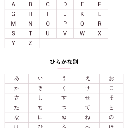
A
B
C
D
E
F
G
H
I
J
K
L
M
N
O
P
Q
R
S
T
U
V
W
X
Y
Z
ひらがな別
あ
い
う
え
お
か
き
く
け
こ
さ
し
す
せ
そ
た
ち
つ
て
と
な
に
ぬ
ね
の
は
ひ
ふ
へ
ほ