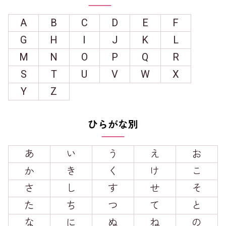
A
B
C
D
E
F
G
H
I
J
K
L
M
N
O
P
Q
R
S
T
U
V
W
X
Y
Z
ひらがな別
あ
い
う
え
お
か
き
く
け
こ
さ
し
す
せ
そ
た
ち
つ
て
と
な
に
ぬ
ね
の