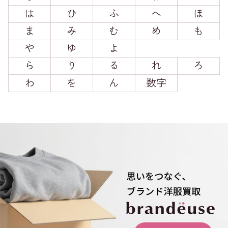
は
ひ
ふ
へ
ほ
ま
み
む
め
も
や
ゆ
よ
ら
り
る
れ
ろ
わ
を
ん
数字