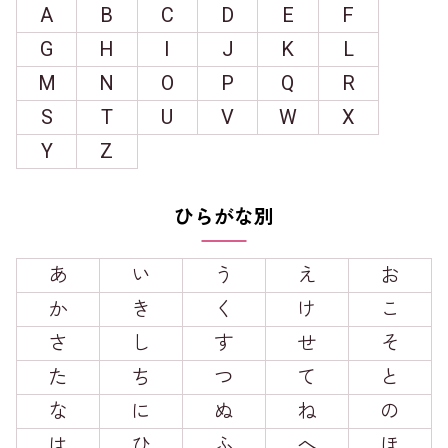
A
B
C
D
E
F
G
H
I
J
K
L
M
N
O
P
Q
R
S
T
U
V
W
X
Y
Z
ひらがな別
あ
い
う
え
お
か
き
く
け
こ
さ
し
す
せ
そ
た
ち
つ
て
と
な
に
ぬ
ね
の
は
ひ
ふ
へ
ほ