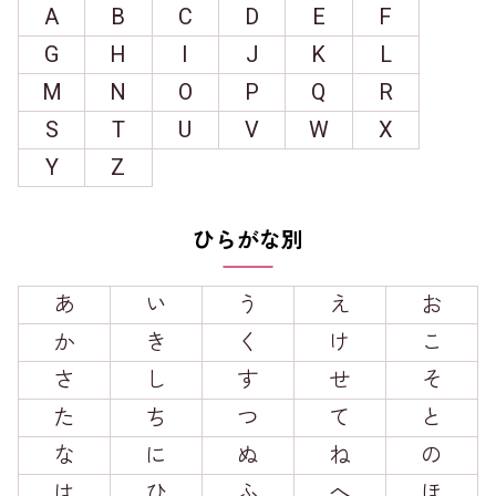
A
B
C
D
E
F
G
H
I
J
K
L
M
N
O
P
Q
R
S
T
U
V
W
X
Y
Z
ひらがな別
あ
い
う
え
お
か
き
く
け
こ
さ
し
す
せ
そ
た
ち
つ
て
と
な
に
ぬ
ね
の
は
ひ
ふ
へ
ほ