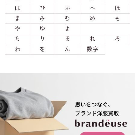
は
ひ
ふ
へ
ほ
ま
み
む
め
も
や
ゆ
よ
ら
り
る
れ
ろ
わ
を
ん
数字