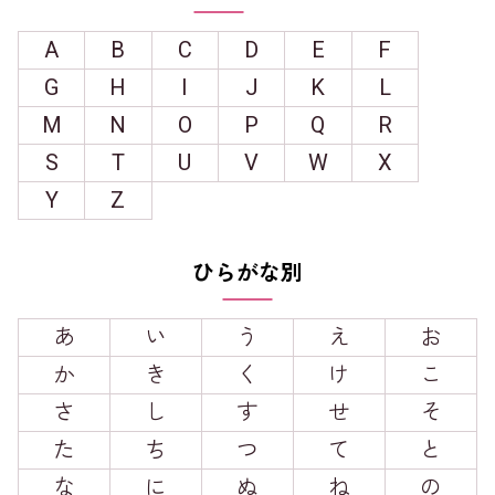
A
B
C
D
E
F
G
H
I
J
K
L
M
N
O
P
Q
R
S
T
U
V
W
X
Y
Z
ひらがな別
あ
い
う
え
お
か
き
く
け
こ
さ
し
す
せ
そ
た
ち
つ
て
と
な
に
ぬ
ね
の