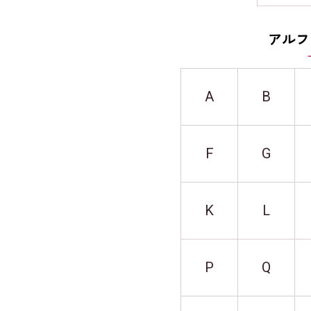
アルフ
A
B
F
G
K
L
P
Q