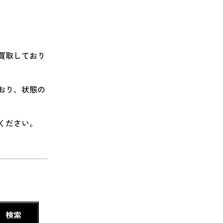
価買取しており
ており、状態の
談ください。