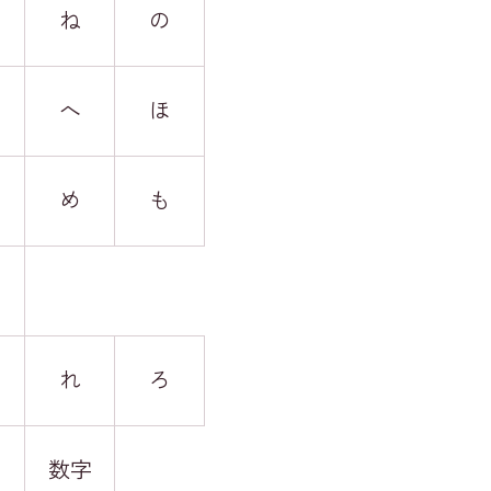
ね
の
へ
ほ
め
も
れ
ろ
数字