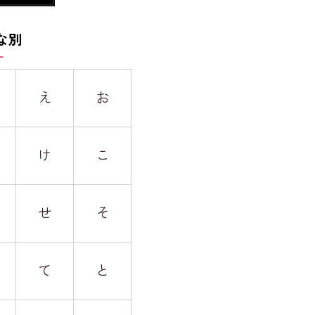
な別
え
お
け
こ
せ
そ
て
と