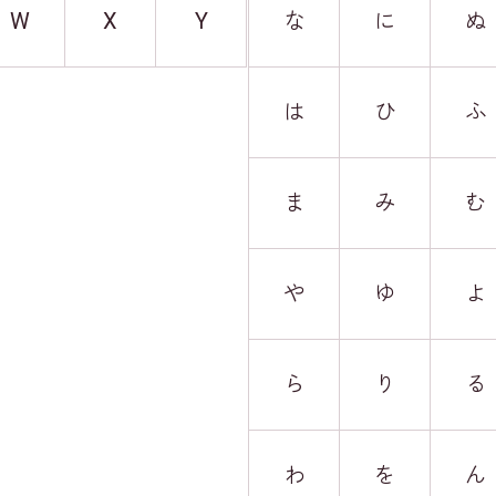
W
X
Y
な
に
ぬ
は
ひ
ふ
ま
み
む
や
ゆ
よ
ら
り
る
わ
を
ん