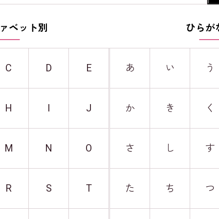
ァベット別
ひらが
C
D
E
あ
い
う
H
I
J
か
き
く
M
N
O
さ
し
す
R
S
T
た
ち
つ