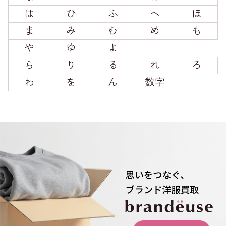
は
ひ
ふ
へ
ほ
ま
み
む
め
も
や
ゆ
よ
ら
り
る
れ
ろ
わ
を
ん
数字