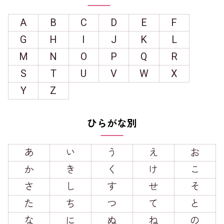
A
B
C
D
E
F
G
H
I
J
K
L
M
N
O
P
Q
R
S
T
U
V
W
X
Y
Z
ひらがな別
あ
い
う
え
お
か
き
く
け
こ
さ
し
す
せ
そ
た
ち
つ
て
と
な
に
ぬ
ね
の