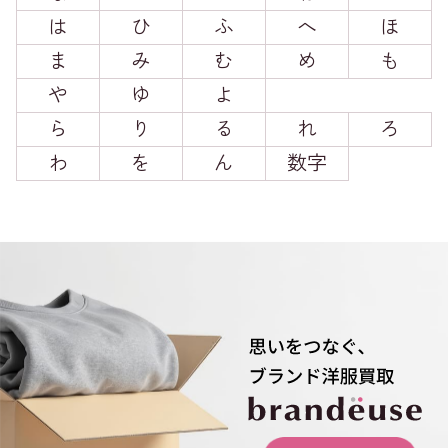
は
ひ
ふ
へ
ほ
ま
み
む
め
も
や
ゆ
よ
ら
り
る
れ
ろ
わ
を
ん
数字