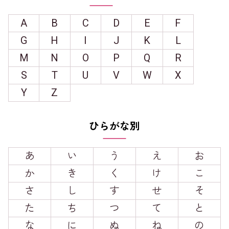
A
B
C
D
E
F
G
H
I
J
K
L
M
N
O
P
Q
R
S
T
U
V
W
X
Y
Z
ひらがな別
あ
い
う
え
お
か
き
く
け
こ
さ
し
す
せ
そ
た
ち
つ
て
と
な
に
ぬ
ね
の