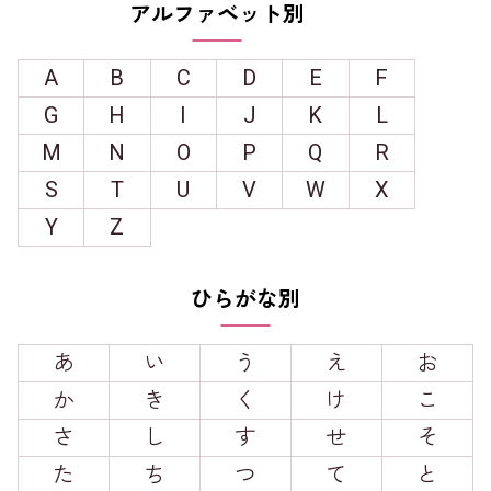
アルファベット別
A
B
C
D
E
F
G
H
I
J
K
L
M
N
O
P
Q
R
S
T
U
V
W
X
Y
Z
ひらがな別
あ
い
う
え
お
か
き
く
け
こ
さ
し
す
せ
そ
た
ち
つ
て
と