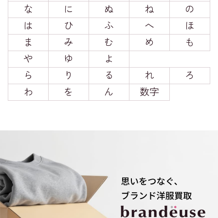
な
に
ぬ
ね
の
は
ひ
ふ
へ
ほ
ま
み
む
め
も
や
ゆ
よ
ら
り
る
れ
ろ
わ
を
ん
数字