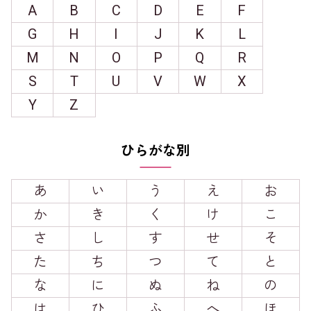
A
B
C
D
E
F
G
H
I
J
K
L
M
N
O
P
Q
R
S
T
U
V
W
X
Y
Z
ひらがな別
あ
い
う
え
お
か
き
く
け
こ
さ
し
す
せ
そ
た
ち
つ
て
と
な
に
ぬ
ね
の
は
ひ
ふ
へ
ほ