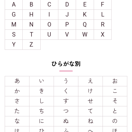
A
B
C
D
E
F
G
H
I
J
K
L
M
N
O
P
Q
R
S
T
U
V
W
X
Y
Z
ひらがな別
あ
い
う
え
お
か
き
く
け
こ
さ
し
す
せ
そ
た
ち
つ
て
と
な
に
ぬ
ね
の
は
ひ
ふ
へ
ほ