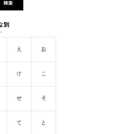
な別
え
お
け
こ
せ
そ
て
と