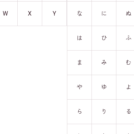
W
X
Y
な
に
ぬ
は
ひ
ふ
ま
み
む
や
ゆ
よ
ら
り
る