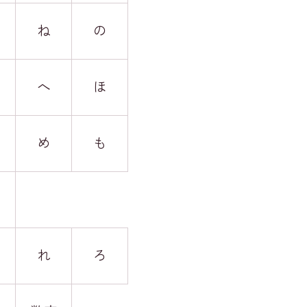
ね
の
へ
ほ
め
も
れ
ろ