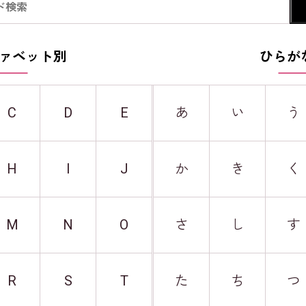
ァベット別
ひらが
C
D
E
あ
い
う
H
I
J
か
き
く
M
N
O
さ
し
す
R
S
T
た
ち
つ