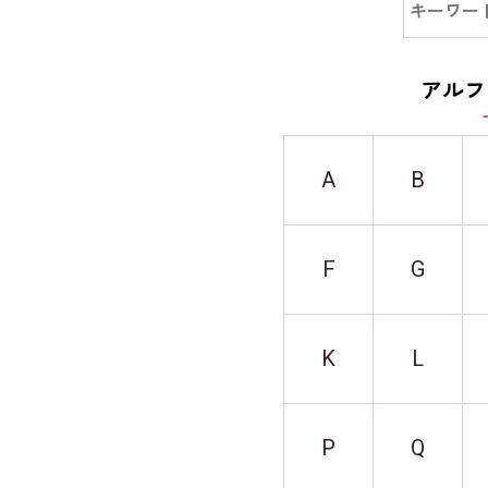
アルフ
A
B
F
G
K
L
P
Q