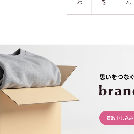
わ
を
ん