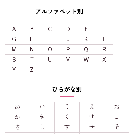
アルファベット別
A
B
C
D
E
F
G
H
I
J
K
L
M
N
O
P
Q
R
S
T
U
V
W
X
Y
Z
ひらがな別
あ
い
う
え
お
か
き
く
け
こ
さ
し
す
せ
そ