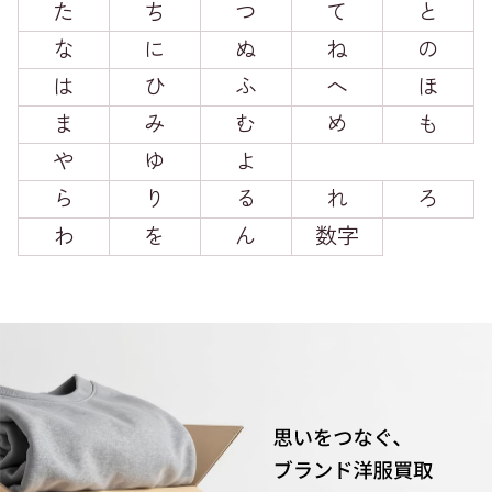
た
ち
つ
て
と
な
に
ぬ
ね
の
は
ひ
ふ
へ
ほ
ま
み
む
め
も
や
ゆ
よ
ら
り
る
れ
ろ
わ
を
ん
数字