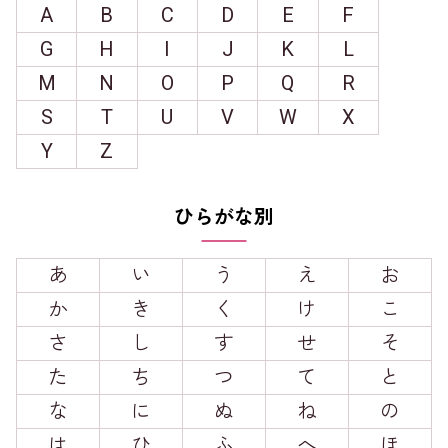
A
B
C
D
E
F
G
H
I
J
K
L
M
N
O
P
Q
R
S
T
U
V
W
X
Y
Z
ひらがな別
あ
い
う
え
お
か
き
く
け
こ
さ
し
す
せ
そ
た
ち
つ
て
と
な
に
ぬ
ね
の
は
ひ
ふ
へ
ほ