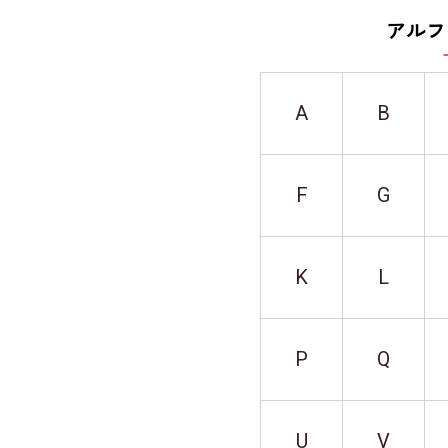
アルフ
A
B
F
G
K
L
P
Q
U
V