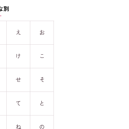
な別
え
お
け
こ
せ
そ
て
と
ね
の