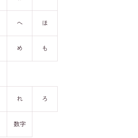
へ
ほ
め
も
れ
ろ
数字