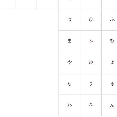
は
ひ
ふ
ま
み
む
や
ゆ
よ
ら
り
る
わ
を
ん