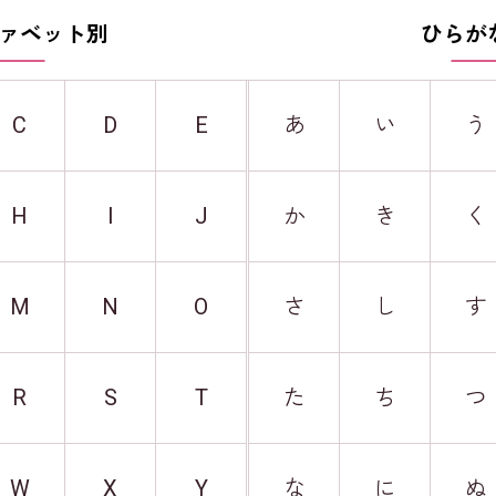
ァベット別
ひらが
C
D
E
あ
い
う
H
I
J
か
き
く
M
N
O
さ
し
す
R
S
T
た
ち
つ
W
X
Y
な
に
ぬ