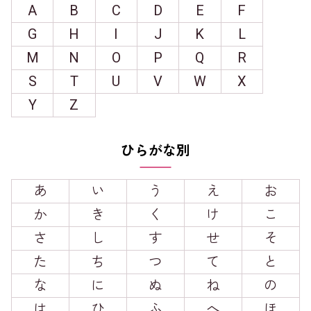
A
B
C
D
E
F
G
H
I
J
K
L
M
N
O
P
Q
R
S
T
U
V
W
X
Y
Z
ひらがな別
あ
い
う
え
お
か
き
く
け
こ
さ
し
す
せ
そ
た
ち
つ
て
と
な
に
ぬ
ね
の
は
ひ
ふ
へ
ほ