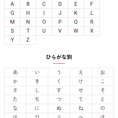
A
B
C
D
E
F
G
H
I
J
K
L
M
N
O
P
Q
R
S
T
U
V
W
X
Y
Z
ひらがな別
あ
い
う
え
お
か
き
く
け
こ
さ
し
す
せ
そ
た
ち
つ
て
と
な
に
ぬ
ね
の
は
ひ
ふ
へ
ほ