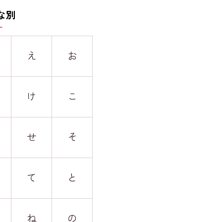
な別
え
お
け
こ
せ
そ
て
と
ね
の