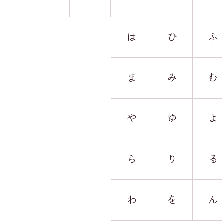
は
ひ
ふ
ま
み
む
や
ゆ
よ
ら
り
る
わ
を
ん