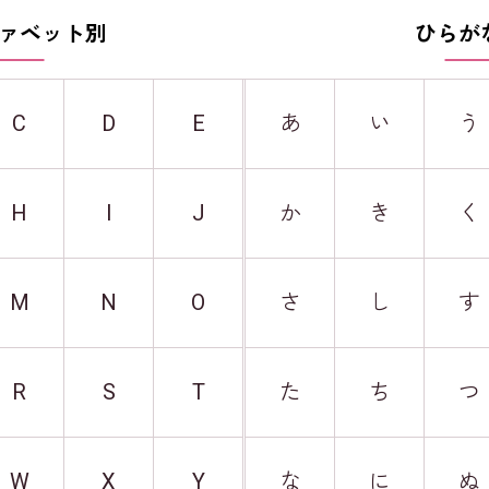
ァベット別
ひらが
C
D
E
あ
い
う
H
I
J
か
き
く
M
N
O
さ
し
す
R
S
T
た
ち
つ
W
X
Y
な
に
ぬ