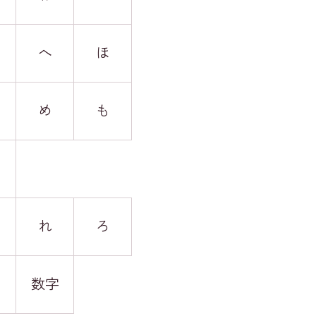
へ
ほ
め
も
れ
ろ
数字