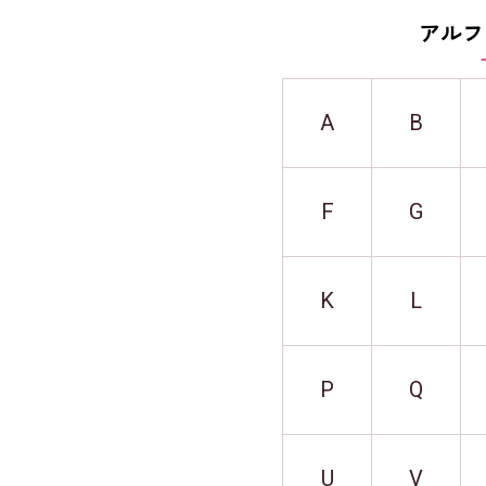
アルフ
A
B
F
G
K
L
P
Q
U
V