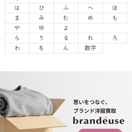
は
ひ
ふ
へ
ほ
ま
み
む
め
も
や
ゆ
よ
ら
り
る
れ
ろ
わ
を
ん
数字