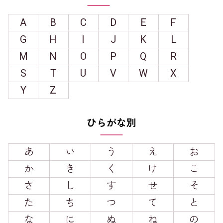
A
B
C
D
E
F
G
H
I
J
K
L
M
N
O
P
Q
R
S
T
U
V
W
X
Y
Z
ひらがな別
あ
い
う
え
お
か
き
く
け
こ
さ
し
す
せ
そ
た
ち
つ
て
と
な
に
ぬ
ね
の