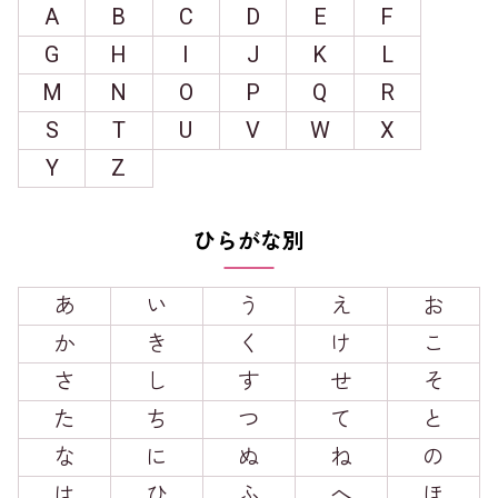
A
B
C
D
E
F
G
H
I
J
K
L
M
N
O
P
Q
R
S
T
U
V
W
X
Y
Z
ひらがな別
あ
い
う
え
お
か
き
く
け
こ
さ
し
す
せ
そ
た
ち
つ
て
と
な
に
ぬ
ね
の
は
ひ
ふ
へ
ほ