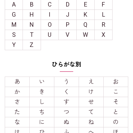
A
B
C
D
E
F
G
H
I
J
K
L
M
N
O
P
Q
R
S
T
U
V
W
X
Y
Z
ひらがな別
あ
い
う
え
お
か
き
く
け
こ
さ
し
す
せ
そ
た
ち
つ
て
と
な
に
ぬ
ね
の
は
ひ
ふ
へ
ほ