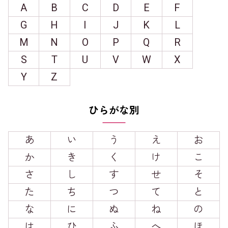
A
B
C
D
E
F
G
H
I
J
K
L
M
N
O
P
Q
R
S
T
U
V
W
X
Y
Z
ひらがな別
あ
い
う
え
お
か
き
く
け
こ
さ
し
す
せ
そ
た
ち
つ
て
と
な
に
ぬ
ね
の
は
ひ
ふ
へ
ほ