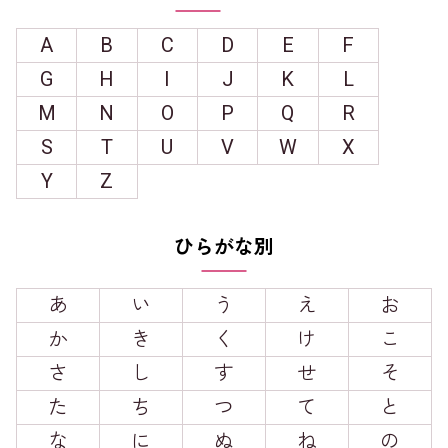
A
B
C
D
E
F
G
H
I
J
K
L
M
N
O
P
Q
R
S
T
U
V
W
X
Y
Z
ひらがな別
あ
い
う
え
お
か
き
く
け
こ
さ
し
す
せ
そ
た
ち
つ
て
と
な
に
ぬ
ね
の