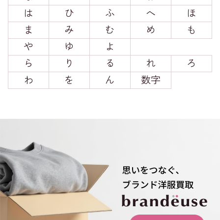
は
ひ
ふ
へ
ほ
ま
み
む
め
も
や
ゆ
よ
ら
り
る
れ
ろ
わ
を
ん
数字