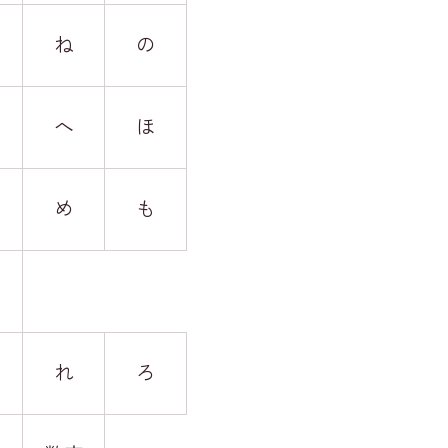
ね
の
へ
ほ
め
も
れ
ろ