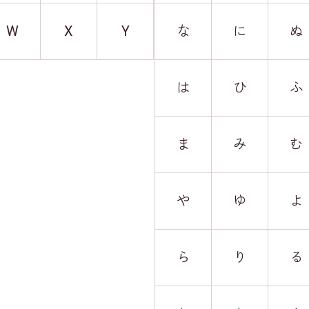
W
X
Y
な
に
ぬ
は
ひ
ふ
ま
み
む
や
ゆ
よ
ら
り
る