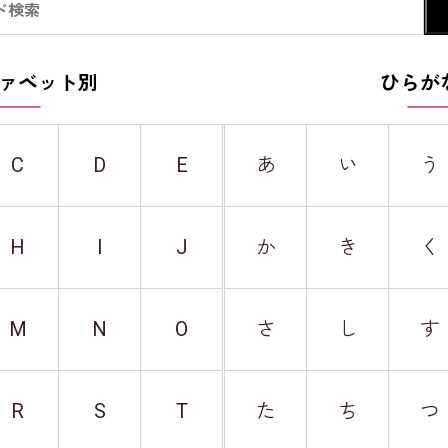
ァベット別
ひらが
C
D
E
あ
い
う
H
I
J
か
き
く
M
N
O
さ
し
す
R
S
T
た
ち
つ