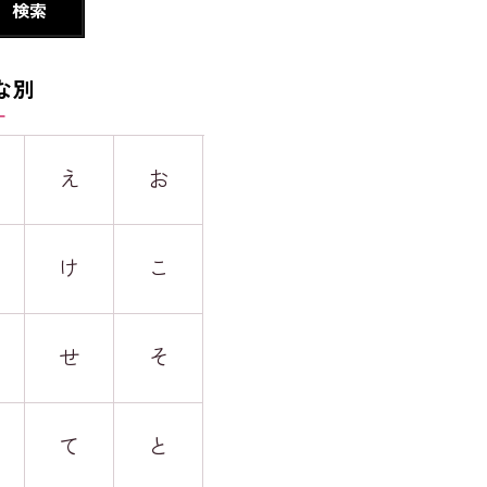
な別
え
お
け
こ
せ
そ
て
と