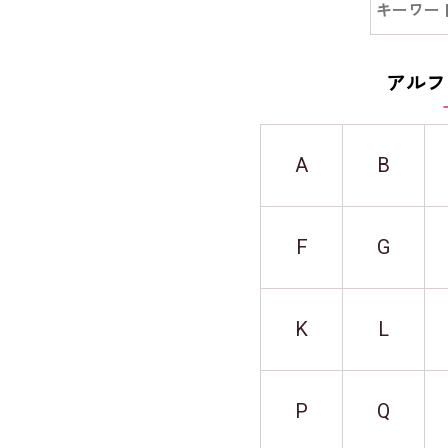
アルフ
A
B
F
G
K
L
P
Q