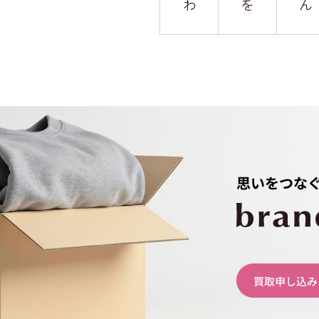
わ
を
ん