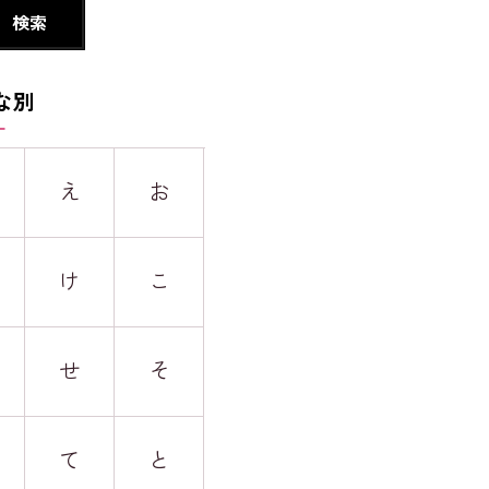
な別
え
お
け
こ
せ
そ
て
と