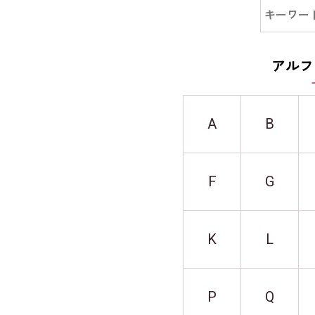
アルフ
A
B
F
G
K
L
P
Q