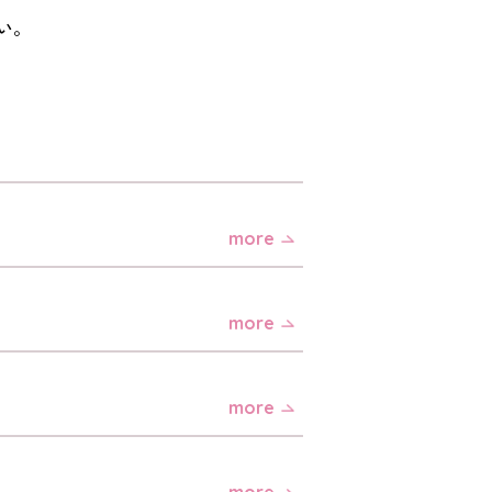
い。
more
more
more