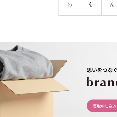
わ
を
ん