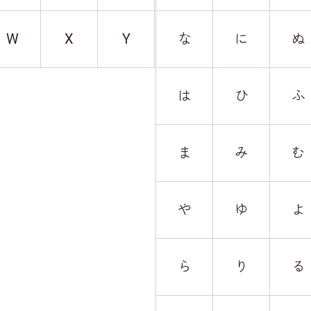
W
X
Y
な
に
ぬ
は
ひ
ふ
ま
み
む
や
ゆ
よ
ら
り
る