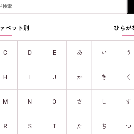
ァベット別
ひらが
C
D
E
あ
い
う
H
I
J
か
き
く
M
N
O
さ
し
す
R
S
T
た
ち
つ