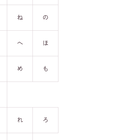
ね
の
へ
ほ
め
も
れ
ろ