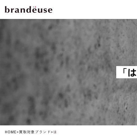
「は
HOME
>
買取対象ブランド
>
は