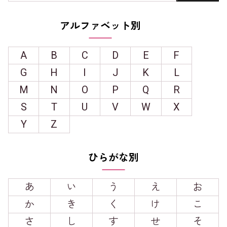
アルファベット別
A
B
C
D
E
F
G
H
I
J
K
L
M
N
O
P
Q
R
S
T
U
V
W
X
Y
Z
ひらがな別
あ
い
う
え
お
か
き
く
け
こ
さ
し
す
せ
そ