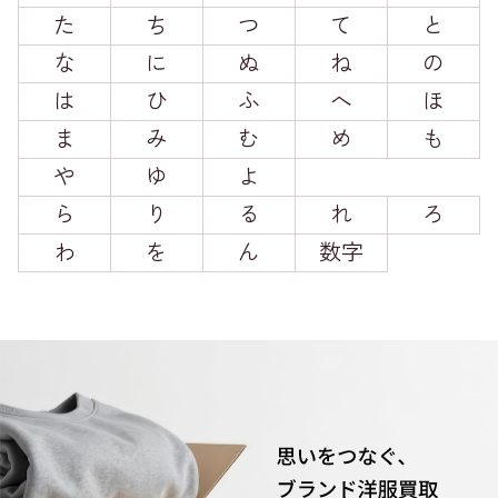
た
ち
つ
て
と
な
に
ぬ
ね
の
は
ひ
ふ
へ
ほ
ま
み
む
め
も
や
ゆ
よ
ら
り
る
れ
ろ
わ
を
ん
数字