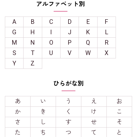
アルファベット別
A
B
C
D
E
F
G
H
I
J
K
L
M
N
O
P
Q
R
S
T
U
V
W
X
Y
Z
ひらがな別
あ
い
う
え
お
か
き
く
け
こ
さ
し
す
せ
そ
た
ち
つ
て
と