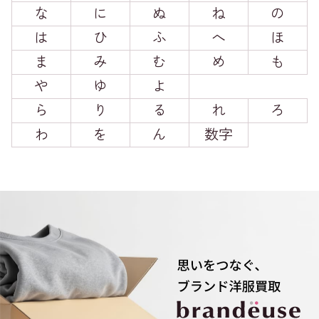
な
に
ぬ
ね
の
は
ひ
ふ
へ
ほ
ま
み
む
め
も
や
ゆ
よ
ら
り
る
れ
ろ
わ
を
ん
数字