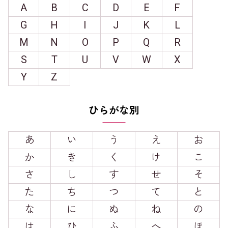
A
B
C
D
E
F
G
H
I
J
K
L
M
N
O
P
Q
R
S
T
U
V
W
X
Y
Z
ひらがな別
あ
い
う
え
お
か
き
く
け
こ
さ
し
す
せ
そ
た
ち
つ
て
と
な
に
ぬ
ね
の
は
ひ
ふ
へ
ほ