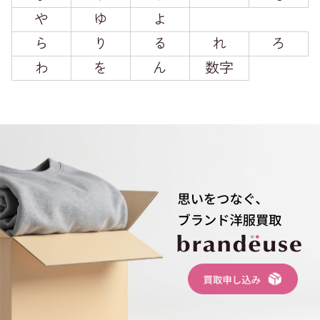
や
ゆ
よ
ら
り
る
れ
ろ
わ
を
ん
数字