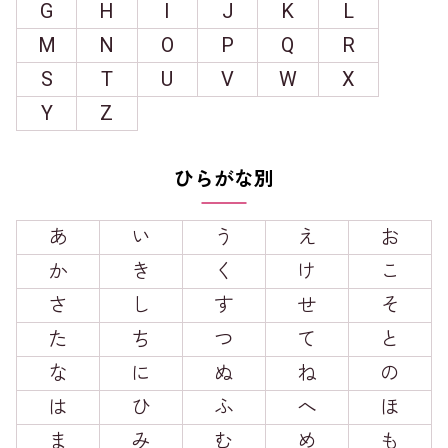
G
H
I
J
K
L
M
N
O
P
Q
R
S
T
U
V
W
X
Y
Z
ひらがな別
あ
い
う
え
お
か
き
く
け
こ
さ
し
す
せ
そ
た
ち
つ
て
と
な
に
ぬ
ね
の
は
ひ
ふ
へ
ほ
ま
み
む
め
も